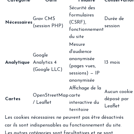
Catégorie
Outil
Finalité
Conservatio
Sécurité des
formulaires
Grav CMS
Durée de
Nécessaires
(CSRF),
(session PHP)
session
fonctionnement
du site
Mesure
d'audience
Google
anonymisée
Analytique
Analytics 4
13 mois
(pages vues,
(Google LLC)
sessions) — IP
anonymisée
Affichage de la
Aucun cookie
OpenStreetMap
carte
Cartes
déposé par
/ Leaflet
interactive du
Leaflet
territoire
Les cookies nécessaires ne peuvent pas être désactivés
car ils sont indispensables au fonctionnement du site.
Les autres catégories sont facultatives et ne sont