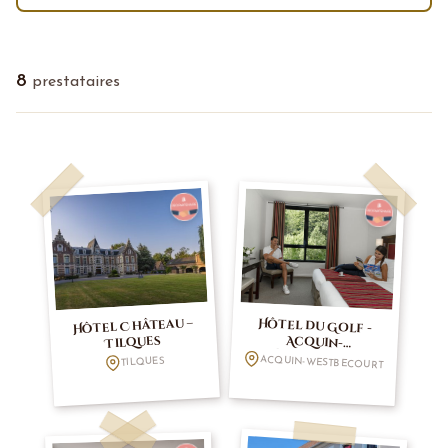
8
prestataires
Hôtel Château –
Hôtel du Golf -
Acquin-
Tilques
Westbecourt
ACQUIN-WESTBECOURT
TILQUES