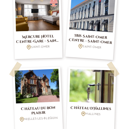
Ibis Saint-Omer
Mercure Hotel
Centre - Saint-Omer
Centre-Gare - Saint-
Omer
SAINT-OMER
SAINT-OMER
Château du Bon
Château d'Hallines
Plaisir
HALLINES
NIELLES-LES-BLEQUIN