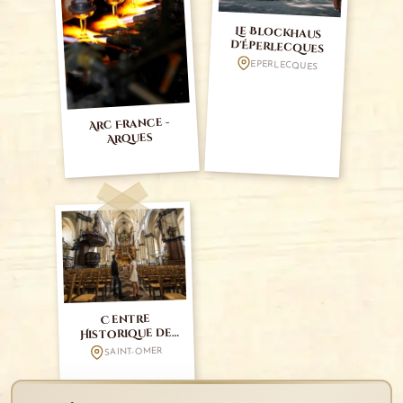
Le Blockhaus
d'Éperlecques
EPERLECQUES
Arc France -
Arques
Centre
Historique de
Saint-Omer
SAINT-OMER