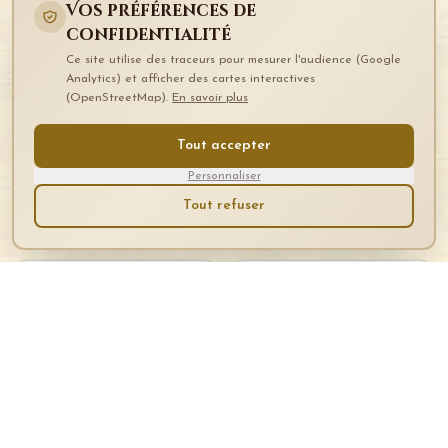
Vos préférences de
confidentialité
Ce site utilise des traceurs pour mesurer l'audience (Google
Analytics) et afficher des cartes interactives
(OpenStreetMap).
En savoir plus
Tout accepter
Personnaliser
Découvrez aussi...
Tout refuser
Séminaires &
Conférences
Réunions
Découverte & Loisirs
Cohésion d'équipe