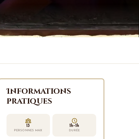
Informations
pratiques
13
1h–1h
PERSONNES MAX
DURÉE